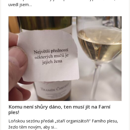
uvedl jsem…
Komu není shůry dáno, ten musí jít na Farní
ples!
Loňskou sezónu předali „staří organizátoři“ Farního plesu,
žezlo těm novým, aby si…