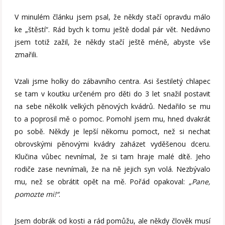
V minulém článku jsem psal, že někdy stačí opravdu málo
ke „štěstí“. Rád bych k tomu ještě dodal pár vět. Nedávno
jsem totiž zažil, že někdy stačí ještě méně, abyste vše
zmařili.
Vzali jsme holky do zábavního centra. Asi šestiletý chlapec
se tam v koutku určeném pro děti do 3 let snažil postavit
na sebe několik velkých pěnových kvádrů. Nedařilo se mu
to a poprosil mě o pomoc. Pomohl jsem mu, hned dvakrát
po sobě. Někdy je lepší někomu pomoct, než si nechat
obrovskými pěnovými kvádry zaházet vyděšenou dceru.
Klučina vůbec nevnímal, že si tam hraje malé dítě. Jeho
rodiče zase nevnímali, že na ně jejich syn volá. Nezbývalo
mu, než se obrátit opět na mě. Pořád opakoval:
„Pane,
pomozte mi!“
.
Jsem dobrák od kosti a rád pomůžu, ale někdy člověk musí