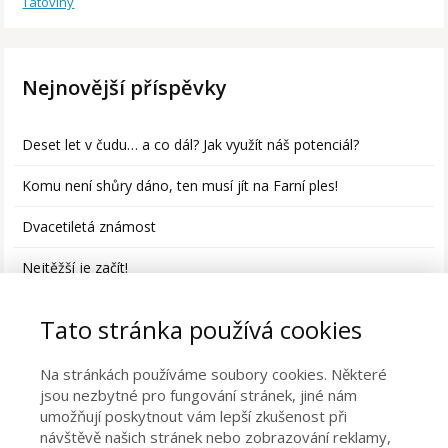
Tátoviny
Nejnovější příspěvky
Deset let v čudu… a co dál? Jak využít náš potenciál?
Komu není shůry dáno, ten musí jít na Farní ples!
Dvacetiletá známost
Nejtěžší je začít!
Děti v pohybu
Tato stránka používá cookies
Na stránkách používáme soubory cookies. Některé
jsou nezbytné pro fungování stránek, jiné nám
umožňují poskytnout vám lepší zkušenost při
Otázky na tátu
návštěvě našich stránek nebo zobrazování reklamy,