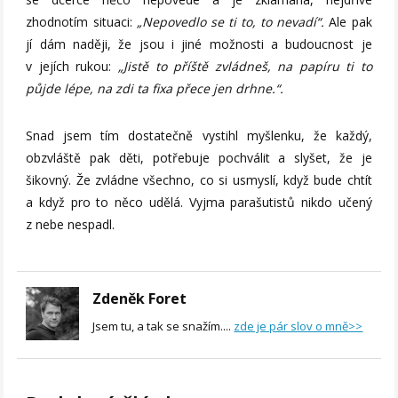
zhodnotím situaci:
„Nepovedlo se ti to, to nevadí“.
Ale pak
jí dám naději, že jsou i jiné možnosti a budoucnost je
v jejích rukou:
„Jistě to příště zvládneš, na papíru ti to
půjde lépe, na zdi ta fixa přece jen drhne.“.
Snad jsem tím dostatečně vystihl myšlenku, že každý,
obzvláště pak děti, potřebuje pochválit a slyšet, že je
šikovný. Že zvládne všechno, co si usmyslí, když bude chtít
a když pro to něco udělá. Vyjma parašutistů nikdo učený
z nebe nespadl.
Zdeněk Foret
Jsem tu, a tak se snažím....
zde je pár slov o mně>>