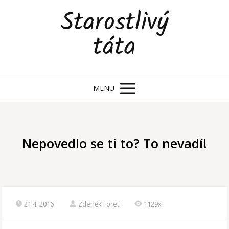
Starostlivý
táta
MENU
Nepovedlo se ti to? To nevadí!
21.4. 2016
Zdeněk Foret
1129x