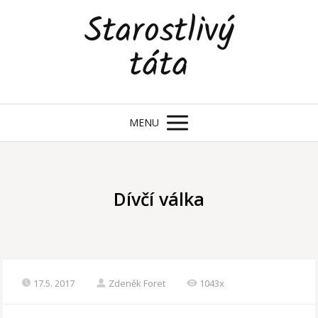
Starostlivý
táta
MENU
Dívčí válka
17.5. 2017
Zdeněk Foret
1043x