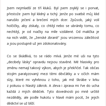
Jsem nejmladší ze tří kluků. Byl jsem zvyklý se i porvat,
přestože jsem byl klidný a tichý. Jenže po svatbě můj klid
narušilo ječení a brečení mých dcer. Způsob, jaký volí
holčičky, aby získaly, co chtějí nebo se ubránily tomu, co
nechtějí, je od rvačky na míle vzdálené. Od malička je
na nich vidět, že „ženské zbraně“ jsou vrozenou záležitost
a jsou postupně už jen zdokonalovány.
Co se škádlívá, to se rádo mívá. Jenže mé uši na tyto
„decibely lásky“ opravdu nejsou stavěné. Mé hlasivky pro
změnu nemají takový výkon, abych je překřičel. Tak občas
stojím paralyzovaný mezi těmi děvčátky a v očích mám
slzy, které mi vyhrknou z toho, jak mě škrábe v krku
z pokusu o hlasitý zákrok. A zleva i zprava mi řve do ucha
každá z mých dědiček. Tyto dovednosti po mně určitě
nezdědily, ale podle hukotu v hlavě mám pocit, že jejich
dědictví se už blíží.