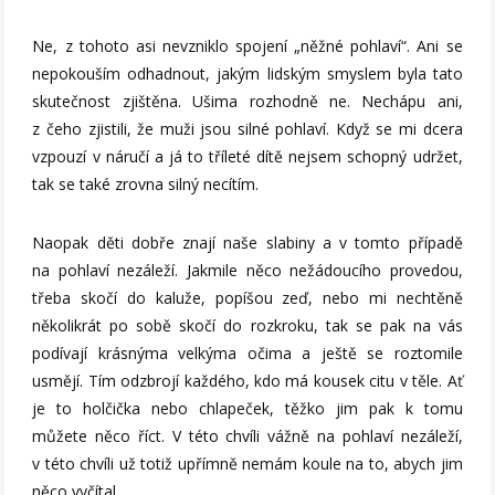
Ne, z tohoto asi nevzniklo spojení „něžné pohlaví“. Ani se
nepokouším odhadnout, jakým lidským smyslem byla tato
skutečnost zjištěna. Ušima rozhodně ne. Nechápu ani,
z čeho zjistili, že muži jsou silné pohlaví. Když se mi dcera
vzpouzí v náručí a já to tříleté dítě nejsem schopný udržet,
tak se také zrovna silný necítím.
Naopak děti dobře znají naše slabiny a v tomto případě
na pohlaví nezáleží. Jakmile něco nežádoucího provedou,
třeba skočí do kaluže, popíšou zeď, nebo mi nechtěně
několikrát po sobě skočí do rozkroku, tak se pak na vás
podívají krásnýma velkýma očima a ještě se roztomile
usmějí. Tím odzbrojí každého, kdo má kousek citu v těle. Ať
je to holčička nebo chlapeček, těžko jim pak k tomu
můžete něco říct. V této chvíli vážně na pohlaví nezáleží,
v této chvíli už totiž upřímně nemám koule na to, abych jim
něco vyčítal.