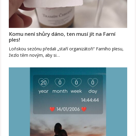
Komu není shůry dáno, ten musí jít na Farní
ples!
Loňskou sezónu předali „staří organizátoři“ Farního plesu,
žezlo těm novým, aby si…