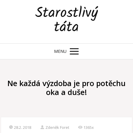
Starostlivý
táta
MENU
Ne každá výzdoba je pro potěchu
oka a duše!
28.2. 2018
Zdeněk Foret
1365x