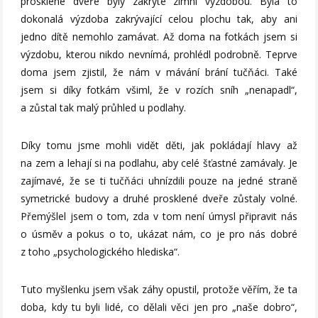
prosklené dveře byly zakryté zimní výzdobou. Byla to
dokonalá výzdoba zakrývající celou plochu tak, aby ani
jedno dítě nemohlo zamávat. Až doma na fotkách jsem si
výzdobu, kterou nikdo nevnímá, prohlédl podrobně. Teprve
doma jsem zjistil, že nám v mávání brání tučňáci. Také
jsem si díky fotkám všiml, že v rozích sníh „nenapadl“,
a zůstal tak malý průhled u podlahy.
Díky tomu jsme mohli vidět děti, jak pokládají hlavy až
na zem a lehají si na podlahu, aby celé šťastné zamávaly. Je
zajímavé, že se ti tučňáci uhnízdili pouze na jedné straně
symetrické budovy a druhé prosklené dveře zůstaly volné.
Přemýšlel jsem o tom, zda v tom není úmysl připravit nás
o úsměv a pokus o to, ukázat nám, co je pro nás dobré
z toho „psychologického hlediska“.
Tuto myšlenku jsem však záhy opustil, protože věřím, že ta
doba, kdy tu byli lidé, co dělali věci jen pro „naše dobro“,