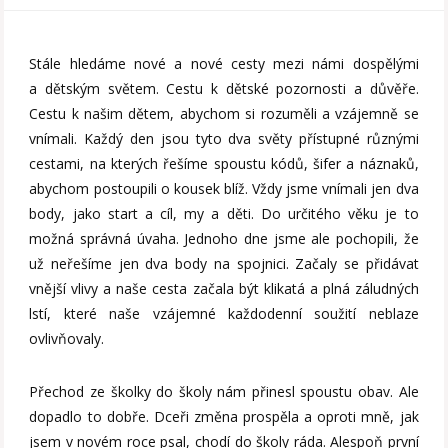
Stále hledáme nové a nové cesty mezi námi dospělými
a dětským světem. Cestu k dětské pozornosti a důvěře.
Cestu k našim dětem, abychom si rozuměli a vzájemně se
vnímali. Každý den jsou tyto dva světy přístupné různými
cestami, na kterých řešíme spoustu kódů, šifer a náznaků,
abychom postoupili o kousek blíž. Vždy jsme vnímali jen dva
body, jako start a cíl, my a děti. Do určitého věku je to
možná správná úvaha. Jednoho dne jsme ale pochopili, že
už neřešíme jen dva body na spojnici. Začaly se přidávat
vnější vlivy a naše cesta začala být klikatá a plná záludných
lstí, které naše vzájemné každodenní soužití neblaze
ovlivňovaly.
Přechod ze školky do školy nám přinesl spoustu obav. Ale
dopadlo to dobře. Dceři změna prospěla a oproti mně, jak
jsem v novém roce psal, chodí do školy ráda. Alespoň první