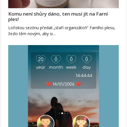
Komu není shůry dáno, ten musí jít na Farní
ples!
Loňskou sezónu předali „staří organizátoři“ Farního plesu,
žezlo těm novým, aby si…