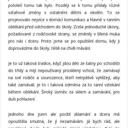
pololetí tomu tak bylo. Později se k tomu přidaly různé
vztahové změny s ostatními dětmi a okolím. To se
projevovalo nejvíce v domácí komunikaci a hlavně v ranním
oblékání před odchodem do školy. Zcela jednoduché úkony,
požadované z rodičovské strany, se změnily v šílená muka
pro nás i dceru. Proto jsme se po opuštění domu, kdy ji
doprovázíme do školy, těšili na chvíli mávání.
Je to už taková tradice, když jdou děti ze šatny po schodišti
do třídy a míjí nepoužívaný prosklený vchod, že zamávají
na své rodiče a sourozence, kteří netrpělivě vyhlížejí, aby
také zamávali. Je to i taková odměna za to ranní vztekání
během oblékání. Široký úsměv za sklem a zamávání, pro
duši pohlazení.
Jednoho dne jsem ale pocítil zklamání a dcera mě
opouštěla smutná, že jí nezamávám. Já bych rád, ale