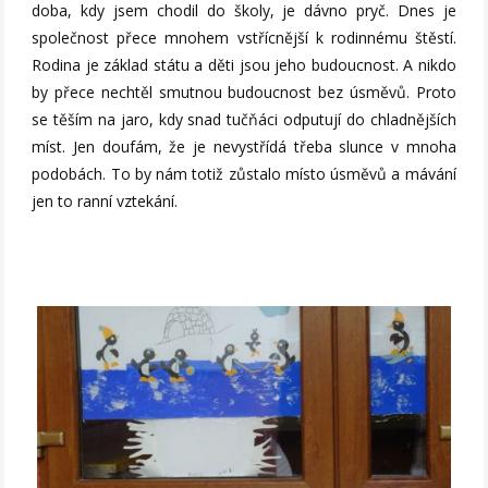
doba, kdy jsem chodil do školy, je dávno pryč. Dnes je
společnost přece mnohem vstřícnější k rodinnému štěstí.
Rodina je základ státu a děti jsou jeho budoucnost. A nikdo
by přece nechtěl smutnou budoucnost bez úsměvů. Proto
se těším na jaro, kdy snad tučňáci odputují do chladnějších
míst. Jen doufám, že je nevystřídá třeba slunce v mnoha
podobách. To by nám totiž zůstalo místo úsměvů a mávání
jen to ranní vztekání.