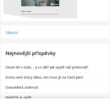
Tátoviny
Nejnovější příspěvky
Deset let v čudu… a co dál? Jak využít náš potenciál?
Komu není shůry dáno, ten musí jít na Farní ples!
Dvacetiletá známost
Nejtěžší je začít!
Děti v pohybu